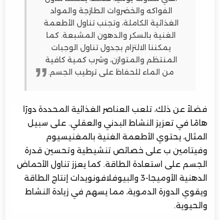
الفواكه والخضروات الطازجة والمواد
الغذائية الكاملة، وتجنب تناول الأطعمة
الغنية بالسكر والدهون المشبعة. كما
يمكننا الالتزام بجدول تناول الوجبات
المنتظم والمتوازن، وشرب كمية كافية
من الماء للحفاظ على ترطيب الجسم.
فضلاً عن ذلك، تلعب العناصر الغذائية المحددة دورًا
هامًا في تعزيز النشاط البدني والعقلي. على سبيل
المثال، يحتوي الأطعمة الغنية بالمغنيسيوم
وفيتامين ب على خصائص تنشيطية وتحسين قدرة
الجسم على استعادة الطاقة. كما يعزز تناول الأحماض
الدهنية الأوميجا-3 والبيوفلافونويدات إنتاج الطاقة
ويقوي الدورة الدموية، مما يسهم في زيادة النشاط
والحيوية.