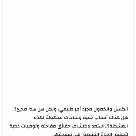
ممارسة التمارين الرياضية اليومية
تحسين نمط النوم
شرب الكافيين بشكل معتدل
تجنب التفكير السلبي ورفع المعنويات
تأثير الغذاء على النشاط البدني والعقلي
كيفية تحسين الإنتاجية والتخلص من الكسل
تنظيم الوقت وتحديد الأهداف
تنشيط الجسم والعقل
تغيير الروتين والتحفيز
الابتعاد عن المشتتات
علاج الكسل بالقران
الكسل
والخمول
مجرد أمر طبيعي، ولكن هل هذا صحيح؟
هل هناك أسباب خفية وعلاجات مجهولة لهذه
المشكلة؟..استعد لاكتشاف حقائق مفاجئة وتوصيات ذكية
لتحقيق الحياة النشطة التي تستحقها.