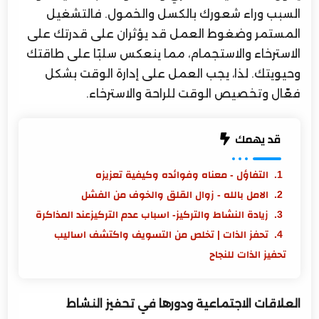
السبب وراء شعورك بالكسل والخمول. فالتشغيل
المستمر وضغوط العمل قد يؤثران على قدرتك على
الاسترخاء والاستجمام، مما ينعكس سلبًا على طاقتك
وحيويتك. لذا، يجب العمل على إدارة الوقت بشكل
فعّال وتخصيص الوقت للراحة والاسترخاء.
قد يهمك
التفاؤل - معناه وفوائده وكيفية تعزيزه
الامل بالله - زوال القلق والخوف من الفشل
زيادة النشاط والتركيز- اسباب عدم التركيزعند المذاكرة
تحفز الذات | تخلص من التسويف واكتشف اساليب
تحفيز الذات للنجاح
العلاقات الاجتماعية ودورها في تحفيز النشاط