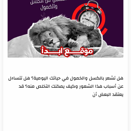
أسباب الكسل العقلي والانفصام العملي
تأثير الكسل على الصحة
كيف تؤثر الضغوط والعلاقات الاجتماعية على نشاطك؟
التعرض المستمر للضغوط البيئية وتأثيره على الحالة المزاجية
نمط الحياة العصري والتأثيرات السلبية على مستويات
الطاقة
العلاقات الاجتماعية ودورها في تحفيز النشاط والحيوية
علاج الكسل والخمول
هل تشعر بالكسل والخمول في حياتك اليومية؟ هل تتساءل
تحسين نمط الحياة
عن أسباب هذا الشعور وكيف يمكنك التخلص منه؟ قد
تقنيات التنفس والاسترخاء
يعتقد البعض أن
الأعشاب والمكملات الغذائية
الاستراحة والترفيه
جدول زمني للأنشطة
طرق زيادة النشاط والحيوية