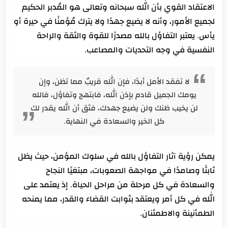
الاعتقاد القوي بأن الله سبحانه وتعالى هو المُدبر الحكيم
لجميع الأمور، وأنه لا يضيع جهدًا ولا يترك مُؤمنًا في حيرة أو
يأس. يعتبر التفاؤل بالله مصدرًا للقوة والثقة والراحة
النفسية في وجه التحديات والمصاعب.
لا تفقد الأمل أبدًا، فإن الله قريبٌ مما تظن، وإن
يومك الجميل قادم بإذن الله، فابتهج وتفاؤل، فالله
لن يخيب ظنك ولن يضيع جهدك، فثق أن الله يقدر لك
كل الخير والسعادة في النهاية.
يمكن رؤية آثار التفاؤل بالله في سلوك المؤمن، حيث يظل
ثابتًا وصامدًا في مواجهة الصعوبات، مبتغيًا النجاح
والسعادة في كل مرحلة من مراحل الحياة. إذ يعتمد على
الله في كل أمر ويعتقد بثوابت القضاء والقدر، مما يمنحه
الطمأنينة والاطمئنان.