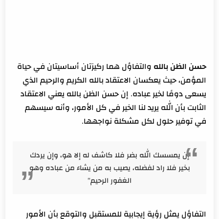
حسن الظن بالله
والتفاؤل هما ركيزتان أساسيتان في حياة
المؤمن، حيث يعكسان الاعتقاد بالله الكريم والرحيم الذي
يسعى دومًا لخير عباده. إن حسن الظن بالله يعني الاعتقاد
الثابت بأن الله يريد لنا الخير في كل الأمور، وأنه سيسهم
في توفير حلول لكل مشكلة نواجهها.
إن يمسسك الله بضر فلا كاشف له إلا هو، وإن يردك
بخير فلا راد لفضله، يصيب به من يشاء من عباده وهو
الغفور الرحيم"
التفاؤل يمثل رؤية إيجابية للمستقبل والتوقع بأن الأمور