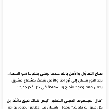
صباح التفاؤل والأمل بالله
عندما نرتقي بقلوبنا نحو السماء،
نجد النور يتسلل إلى أرواحنا والأمل ينبعث كشعاع مشرق،
يحمل معه وعود النجاح والسعادة في كل فجر جديد."
"‏قال الفيلسوف الصيني الشهير، "ليس هناك ضيق دائمًا. بل
كل ضيق له نهاية."‏ يتجول الإنسان في دهاليز الحياة، يواجه