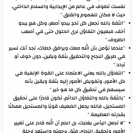
نفسك تطوف في عالم من الإيجابية والسلام الداخلي،
حيث لا مكان للهموم والقلق."
"الثقة بالله تجعل كل تحدٍ يبدو أصغر، وكل همٍ يبدو
أخف، فبعيون التفاؤل نرى الحلول حتى في أصعب
الظروف."
"عندما تؤمن بأن الله معك ويرافق خطاك، تجد أنك تسير
في طريق النجاح والتحقيق بثقة ويقين، دون خوف أو
تردد."
"التفاؤل بالله يعني الاعتماد على القوة الإلهية في
كل الأمور، وتفويض الأمور إليه بثقة ويقين بأنه
سيسهم في تحقيق كل ما هو خير."
"بالثقة بالله والتفاؤل الدائم، تكون قادرًا على تحقيق
المستحيل، فالله يجعل الضعيف قويًا والمستحيل ممكنًا
بقدرته العظيمة."
"لا تجعل اليأس يغلبك، بل اعلم أن الله قادر على تغيير
الأمور وتحقيق النجاح، فثق برحمته واستعد لرحلة