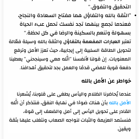
التحقيق والتفوق."
"الثقة بالله والتفاؤل هما مفتاح السعادة والنجاح،
فعندما تجمع بينهما تجد نفسك تحمل عبء الحياة
بسهولة وتنعم بالسكينة والرضا في كل لحظة."
تعتبر
العبارات المفعمة بالتفاؤل
والثقة بالله وسيلة فعّالة
لتحويل الطاقة السلبية إلى إيجابية، حيث تعزز الأمل وترفع
المعنويات. إن قولنا لأنفسنا "الله معي وسينجحني" يعطينا
دفعة قوية للمضي قدمًا والعمل بجد لتحقيق أهدافنا.
خواطر عن الأمل بالله
عندما يُحاصَرنا الظلام واليأس يطغى على قلوبنا، يُشعرنا
الأمل بالله
بأن هناك ضوءًا في نهاية النفق، فنتذكر أن الله
القادر على تحويل اليأس إلى أمل والضعف إلى قوة،
فنستمد العزيمة والثبات لنواجه الصعاب ونتغلب عليها بثقة
ويقين.