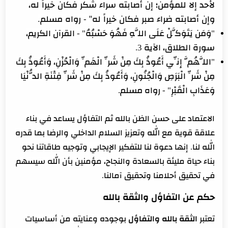
لأحد إلا للمؤمن؛ إن أصابته سراء شكر فكان خيراً له،
وإن أصابته ضراء صبر فكان خيراً له" - رواه مسلم.
"وَمَن يَتَوَكَّلْ عَلَى اللَّهِ فَهُوَ حَسْبُهُ" - القرآن الكريم،
سورة الطلاق، الآية 3.
"اللَّهُمَّ إِنِّي أَعُوذُ بِكَ مِنْ شَرِّ الْهَمِّ وَالْحُزْنِ، وَأَعُوذُ بِكَ
مِنْ شَرِّ الْبَرَصِ وَالْجُنُونِ، وَأَعُوذُ بِكَ مِنْ شَرِّ فِتْنَةِ الدُّنْيَا
وَعَذَابِ الْقَبْرِ" - رواه مسلم.
الاعتماد على حسن الظن بالله ثم التفاؤل يساعد في بناء
علاقة قوية مع الله وتعزيز السلام الداخلي والرضا بما قدره
الله لنا. إنها دعوة لنا للتفكير الإيجابي وتوجيه طاقاتنا نحو
بناء حياة مليئة بالسعادة والنجاح، مؤمنين بأن الله سيسهم
في تحقيق أحلامنا وتحقيق آمالنا.
حكم عن التفاؤل والثقة بالله
تعتبر
الثقة بالله والتفاؤل
بوجوده وعنايته من أساسيات