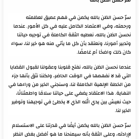
سرّ حسن الظن بالله يكمن في فهم عميق لعظمته
ورحمته، وفي الاعتماد الكامل عليه في كل الأمور. عندما
نحسن الظن بالله، نعطيه الثقة الكاملة في توجيه حياتنا
وتدبير أمورنا، ونعتقد بأن كل ما يأتي منه هو خير لنا، سواء
كان ذلك واضحًا أم غامضًا.
عندما نحسن الظن بالله، نفتح قلوبنا وعقولنا لقبول القضايا
التي قد لا نفهمها في الوقت الحاضر، ولكننا نثق بأنها جزء
من الخطة الإلهية الكاملة لنا، وسنجني الخير من وراءها في
النهاية. هذا الاعتقاد يضفي على حياتنا سلامًا واطمئنانًا،
حيث نعيش بين يدي الله الذي لا يخطئ في توجيهنا وتوفير
الخير لنا.
سرّ حسن الظن بالله يكمن أيضًا في قدرتنا على الاستسلام
لإرادته، وعلى الثقة بأنه سيمنحنا ما هو أفضل بغض النظر