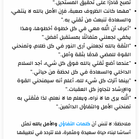
تصبح قادرًا على تحقيق المستحيل."
"مهما كانت الظروف صعبة، فإن الأمل بالله لا ينتهي،
والسعادة تنبعث من ثقتي به."
"أعرف أن الله معي في كل خطوة أخطوها، وهذا
يكفي لجعلني متفائلًا بمستقبل أفضل."
"الثقة بالله تجعلني أرى النور في كل ظلام، وتمنحني
القوة للمضي قدمًا بثقة وأمل."
"عندما أضع ثقتي بالله فوق كل شيء، أجد السلام
الداخلي والسعادة في كل لحظة من حياتي."
"بينما أترك كل شيء لله، أعلم أنه سيمنحني القوة
والإرشاد لتجاوز كل العقبات."
"الله يرى ما لا نراه، ويعلم ما لا نعلم، لذا فثقتي به
تمنحني الأمل والتفاؤل الدائمين."
ملاحظة: لا تنسَ أن
كلمات التفاؤل
والأمل بالله
تمثل
أساسًا لبناء حياة سعيدة ومثمرة، فلا تتردد في تطبيقها