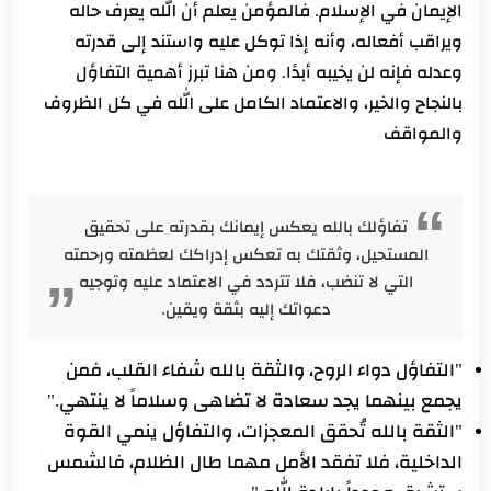
الإيمان في الإسلام. فالمؤمن يعلم أن الله يعرف حاله
ويراقب أفعاله، وأنه إذا توكل عليه واستند إلى قدرته
وعدله فإنه لن يخيبه أبدًا. ومن هنا تبرز أهمية التفاؤل
بالنجاح والخير، والاعتماد الكامل على الله في كل الظروف
والمواقف
تفاؤلك بالله يعكس إيمانك بقدرته على تحقيق
المستحيل، وثقتك به تعكس إدراكك لعظمته ورحمته
التي لا تنضب، فلا تتردد في الاعتماد عليه وتوجيه
دعواتك إليه بثقة ويقين.
"التفاؤل دواء الروح، والثقة بالله شفاء القلب، فمن
يجمع بينهما يجد سعادة لا تضاهى وسلاماً لا ينتهي."
"الثقة بالله تُحقق المعجزات، والتفاؤل ينمي القوة
الداخلية، فلا تفقد الأمل مهما طال الظلام، فالشمس