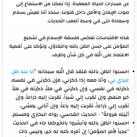
عن مسارات الحياة المعقدة. إذا تمكنا من الاستماع إلى
صوت الإيمان والأمل داخل قلوبنا، سنجد أننا نعيش بسلام
وسعادة حتى في وسط أصعب التحديات.
هذه الاقتباسات تعكس فلسفة الإسلام في تشجيع
المؤمن على حسن الظن بالله والتفاؤل، وتؤكد على أهمية
الاعتماد على الله في كل شأن وظرف.
احسنوا الظن بالله فلقد قال الله سبحانه
"
أنا عند ظن
عبدي بي
، وأنا معه إذا ذكرني، فإن ذكرني في نفسه،
ذكرته في نفسي، وإن ذكرني في ملأ، ذكرته في ملأ
خير منهم، وإن تقرب إلي شبراً، تقربت إليه ذراعاً، وإن
تقرب إلي ذراعاً، تقربت إليه باعاً، وإن أتاني يمشي،
أتيته هرولةً" - الحديث القدسي، رواه البخاري ومسلم.
احسنوا الظن بالله وأبشروا بالخيركما جاء في الحديث
"عجباً لأمر المؤمن! إن أمره كله له خير، وليس ذاك