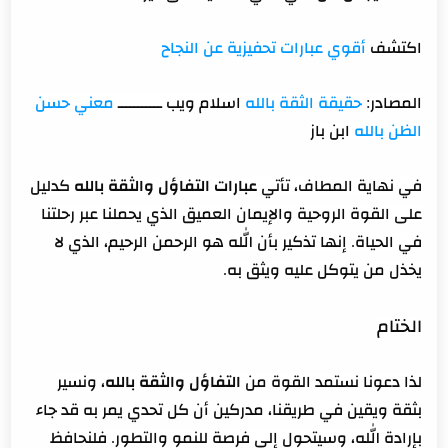
اكتشف
أقوي عبارات تحفيزية عن النجاح
المصادر:
حقيقة الثقة بالله
اسلام ويب ـــــــــــ
معني حسن
الظن بالله
ابن باز
في نهاية المطاف، تأتي
عبارات التفاؤل والثقة بالله
كدليل
على القوة الروحية والإيمان العميق الذي يحملنا عبر رحلتنا
في الحياة. إنها تذكير بأن الله هو الرحمن الرحيم، الذي لا
يخذل من يتوكل عليه ويثق به.
الختام
لذا دعونا نستمد القوة من
التفاؤل والثقة بالله
، ونسير
بثقة ويقين في طريقنا، مدركين أن كل تحدي يمر به قد جاء
بإرادة الله، وسيتحول إلى فرصة للنمو والتطور. فلنحافظ