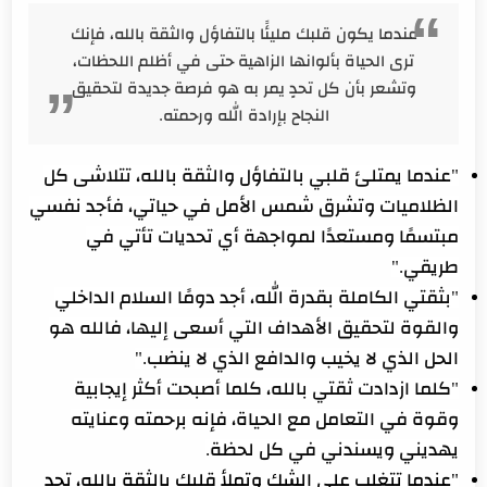
عندما يكون قلبك مليئًا بالتفاؤل والثقة بالله، فإنك
ترى الحياة بألوانها الزاهية حتى في أظلم اللحظات،
وتشعر بأن كل تحدٍ يمر به هو فرصة جديدة لتحقيق
النجاح بإرادة الله ورحمته.
"عندما يمتلئ قلبي بالتفاؤل والثقة بالله، تتلاشى كل
الظلاميات وتشرق شمس الأمل في حياتي، فأجد نفسي
مبتسمًا ومستعدًا لمواجهة أي تحديات تأتي في
طريقي."
"بثقتي الكاملة بقدرة الله، أجد دومًا السلام الداخلي
والقوة لتحقيق الأهداف التي أسعى إليها، فالله هو
الحل الذي لا يخيب والدافع الذي لا ينضب."
"كلما ازدادت ثقتي بالله، كلما أصبحت أكثر إيجابية
وقوة في التعامل مع الحياة، فإنه برحمته وعنايته
يهديني ويسندني في كل لحظة.
"عندما تتغلب على الشك وتملأ قلبك بالثقة بالله، تجد