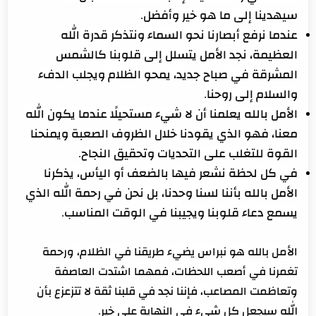
سيهدينا إلى ما هو خير وأفضل.
عندما نرفع أبصارنا نحو السماء ونتذكر قدرة الله
العظيمة، نجد الأمل يتسلل إلى قلوبنا كالشمس
المشرقة في صباح جديد، يمحو الظلام ويجلب الدفء
والسلام إلى روحنا.
الأمل بالله يعلمنا أن لا شيء مستحيلًا عندما يكون الله
معنا، فهو الذي يقودنا خلال الظروف الصعبة ويمنحنا
القوة للتغلب على التحديات وتحقيق النجاح.
في كل لحظة نشعر فيها بالضعف أو اليأس، يذكرنا
الأمل بالله بأننا لسنا وحدنا، بل نحن في رحمة الله الذي
يسمع دعاء قلوبنا ويجيبنا في الوقت المناسب.
الأمل بالله هو نبراس يضيء طريقنا في الظلام، ورحمة
تغمرنا في أصعب اللحظات، فمهما اشتدت العاصفة
وتعاظمت المصاعب، فإننا نجد في قلبنا ثقة لا تتزعزع بأن
الله سيجعل كل شيء في النهاية على خير.