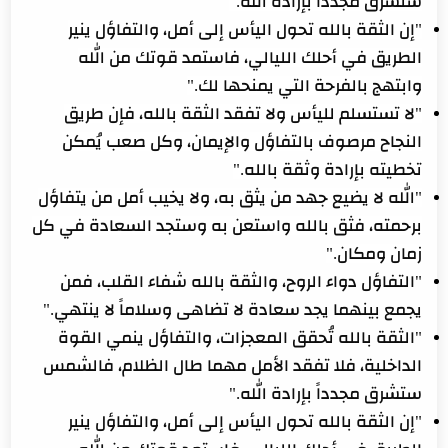
ستشرق مجدداً بإرادة الله."
"إن الثقة بالله تحول اليأس إلى أمل، والتفاؤل ينير
الطريق في أحلك الليالي، فاستمد قوتك من الله
وابتهج بالفرحة التي يمنحها لك."
"لا تستسلم لليأس ولا تفقد الثقة بالله، فإن طريق
النجاح مرصوف بالتفاؤل والإيمان، وكل صعب يُمكن
تخطيته بإرادة وثقة بالله."
"الله لا يضيع جهد من يثق به، ولا يخيب أمل من يتفاؤل
برحمته، فثق بالله واستعن به وستجد السعادة في كل
زمان ومكان."
"التفاؤل دواء الروح، والثقة بالله شفاء القلب، فمن
يجمع بينهما يجد سعادة لا تضاهى وسلاماً لا ينتهي."
"الثقة بالله تُحقق المعجزات، والتفاؤل ينمي القوة
الداخلية، فلا تفقد الأمل مهما طال الظلام، فالشمس
ستشرق مجدداً بإرادة الله."
"إن الثقة بالله تحول اليأس إلى أمل، والتفاؤل ينير