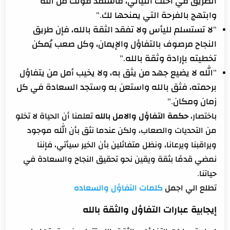
الطريق في أحلك الليالي، فاستمد قوتك من الله
وابتهج بالفرحة التي يمنحها لك."
"لا تستسلم لليأس ولا تفقد الثقة بالله، فإن طريق
النجاح مرصوف بالتفاؤل والإيمان، وكل صعب يُمكن
تخطيته بإرادة وثقة بالله."
"الله لا يضيع جهد من يثق به، ولا يخيب أمل من يتفاؤل
برحمته، فثق بالله واستعن به وستجد السعادة في كل
زمان ومكان."
باختصار،
حكمة التفاؤل والامل بالله
تعلمنا أن الحياة لا تخلو
من التحديات والصعاب، ولكن عندما نثق بأن الله موجود
ويراقبنا ويرعانا، ونظل متفائلين بأن الخير سيأتي، فإننا
نمضي قدمًا بثقة ويقين نحو تحقيق النجاح والسعادة في
حياتنا.
تطلع الي اجمل
كلمات التفاؤل والسعاده
إيجابية عبارات التفاؤل والثقة بالله