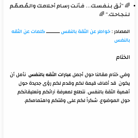
🌈 "ثـق بـنـفـسـك… فـأنـت رسـام أحـلامـك والـمُـصـمّـم
لـنـجـاحـك." 🌈
المصادر :
خواطر عن الثقة بالنفس
ـــــــــــ
كلمات عن الثقه
بالنفس
الختام
وفي ختام مقالنا حول أجمل
عبارات الثقه بالنفس
نأمل أن
يكون قد أضاف قيمة لكم وقدم لكم رؤى جديدة حول
أهمية الثقة بالنفس. نتطلع لمعرفة آرائكم وتعليقاتكم
حول الموضوع. شكراً لكم على وقتكم واهتمامكم.