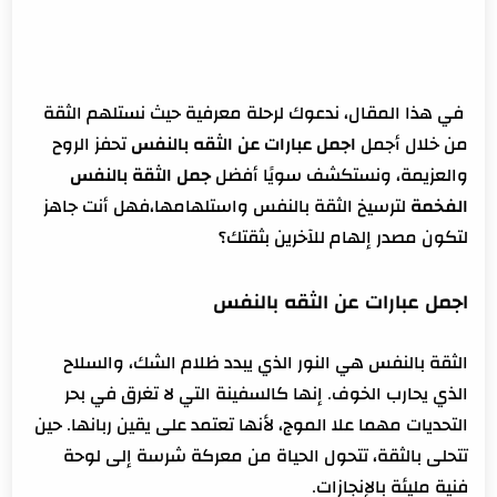
في هذا المقال، ندعوك لرحلة معرفية حيث نستلهم الثقة
من خلال أجمل
اجمل عبارات عن الثقه بالنفس
تحفز الروح
والعزيمة، ونستكشف سويًا أفضل
جمل الثقة بالنفس
الفخمة
لترسيخ الثقة بالنفس واستلهامها،فهل أنت جاهز
لتكون مصدر إلهام للآخرين بثقتك؟
اجمل عبارات عن الثقه بالنفس
الثقة بالنفس هي النور الذي يبدد ظلام الشك، والسلاح
الذي يحارب الخوف. إنها كالسفينة التي لا تغرق في بحر
التحديات مهما علا الموج، لأنها تعتمد على يقين ربانها. حين
تتحلى بالثقة، تتحول الحياة من معركة شرسة إلى لوحة
فنية مليئة بالإنجازات.