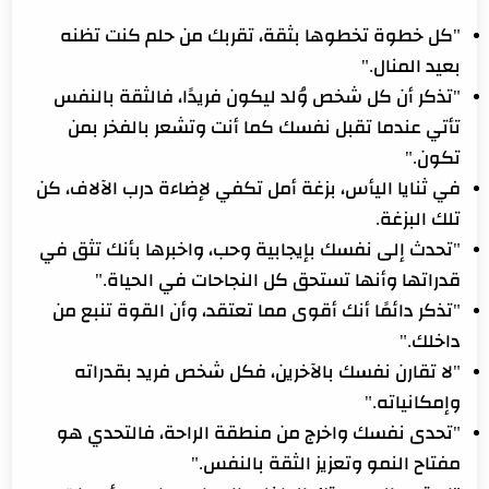
"كل خطوة تخطوها بثقة، تقربك من حلم كنت تظنه
بعيد المنال."
"تذكر أن كل شخص وُلد ليكون فريدًا، فالثقة بالنفس
تأتي عندما تقبل نفسك كما أنت وتشعر بالفخر بمن
تكون."
في ثنايا اليأس، بزغة أمل تكفي لإضاءة درب الآلاف، كن
تلك البزغة.
"تحدث إلى نفسك بإيجابية وحب، واخبرها بأنك تثق في
قدراتها وأنها تستحق كل النجاحات في الحياة."
"تذكر دائمًا أنك أقوى مما تعتقد، وأن القوة تنبع من
داخلك."
"لا تقارن نفسك بالآخرين، فكل شخص فريد بقدراته
وإمكانياته."
"تحدى نفسك واخرج من منطقة الراحة، فالتحدي هو
مفتاح النمو وتعزيز الثقة بالنفس."