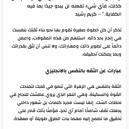
كذلك، فأي شيء تفعله لن يبدو جيدًا بما فيه
الكفاية." –
كريم رشيد
تذكر أن كل خطوة صغيرة تقوم بها نحو بناء ثقتك بنفسك
هي إنجاز بحد ذاته. استلهم من هذه المقولات، واعمل
دائماً على تطوير ذاتك ومهاراتك، ولا تنسَ أن تثق بقدراتك
وبما يمكنك تحقيقه.
عبارات عن الثقه بالنفس بالانجليزي
الثقة بالنفس هي الزهرة التي تنمو في قلبك لتمنحك
القوة والسكينة، وهي النهر الذي يروي عطشك للنجاح في
لحظات الشك. إنها ليست مجرد كلمات بل شعور داخلي
يجعلك تقف شامخًا أمام أي تحدٍ، مؤمنًا بأنك قادر على
تحقيق ما تطمح إليه مهما بدت الطرق طويلة أو معقدة.