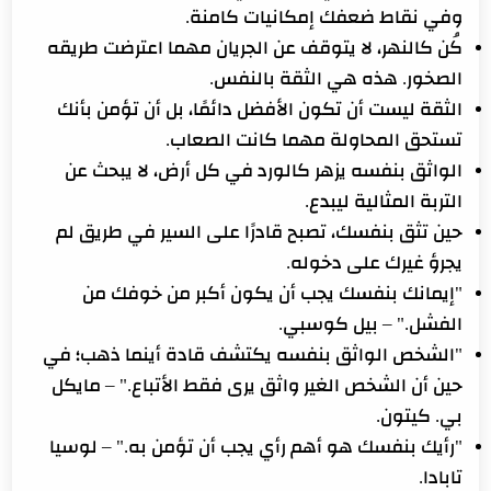
وفي نقاط ضعفك إمكانيات كامنة.
كُن كالنهر، لا يتوقف عن الجريان مهما اعترضت طريقه
الصخور. هذه هي الثقة بالنفس.
الثقة ليست أن تكون الأفضل دائمًا، بل أن تؤمن بأنك
تستحق المحاولة مهما كانت الصعاب.
الواثق بنفسه يزهر كالورد في كل أرض، لا يبحث عن
التربة المثالية ليبدع.
حين تثق بنفسك، تصبح قادرًا على السير في طريق لم
يجرؤ غيرك على دخوله.
"إيمانك بنفسك يجب أن يكون أكبر من خوفك من
الفشل." – بيل كوسبي.
"الشخص الواثق بنفسه يكتشف قادة أينما ذهب؛ في
حين أن الشخص الغير واثق يرى فقط الأتباع." – مايكل
بي. كيتون.
"رأيك بنفسك هو أهم رأي يجب أن تؤمن به." – لوسيا
تابادا.