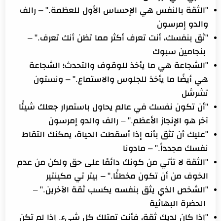
"الثقة بالنفس هي الإحساس الأول للعظمة." –
رالف
والدو إمرسون
"ثق بنفسك، أنت تعرف أكثر مما تظن أنك تعرف." –
بنجامين سبوك
"الشجاعة هي ما يأخذ للوقوف والتحدث؛ الشجاعة
هي أيضًا ما يأخذ للجلوس والاستماع." –
ونستون
تشرشل
"أن تكون نفسك في عالم يحاول باستمرار جعلك شيئًا
آخر هو الإنجاز الأعظم." –
رالف والدو إمرسون
"عليك أن تثق بأنه إذا أسقطت الحياة، يمكنك التقاط
نفسك مجدداً." –
مادونا
"الثقة لا تأتي من كونك دائمًا على حق ولكن من عدم
الخوف من أن تكون مخطئًا." –
بيتر تي مكينتير
"الشخص الذي يثق بنفسه يكسب ثقة الآخرين." –
الحضرة البهائية
"إذا كان لديك ثقة، فأنت تمتلك كل شيء. إذا لم تكن