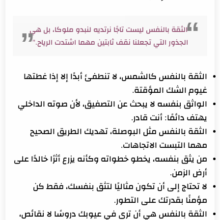
"الثقة بالنفس ليست تاجًا نرتديه لنبدو ملوكا، بل هي
الجذور التي تجعلنا نقف ثابتين مهما اشتدت الرياح."
الثقة بالنفس كالشمس، لا تنطفئ أبدًا إلا إذا غطتها
غيوم الشك المؤقتة.
الواثق بنفسه لا يبحث عن التصفيق، لأن صوته الداخلي
يهتف دائمًا: أنت قادر.
الثقة بالنفس مثل البوصلة، تهديك الطريق الصحيح
مهما التبست الاتجاهات.
من يثق بنفسه، يخطو خطواته وكأنه يزرع أثرًا خالدًا على
أرض الزمن.
لا تحتاج إلى أن تكون مثاليًا لتثق بنفسك، فقط كن
مؤمنًا بقدرتك على التطور.
الثقة بالنفس هي أن ترى في عيوبك دروسًا لا نقائص،