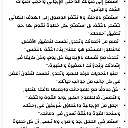
"استمع إلى صوتك الداخلي الإيجابي واحجب أصوات
الشك واليأس."
"استمتع بالرحلة، ولا تنتظر الوصول إلى الهدف النهائي
لتشعر بالثقة، بل استمتع بكل خطوة تقوم بها نحو
تحقيق أحلامك."
"تعلم من أخطائك وتحدى نفسك لتحقيق الأفضل،
فالتطور المستمر هو مفتاح بناء الثقة بالنفس."
"تحدث مع نفسك بالإيجابية كل يوم، وكن كريمًا في
إشادتك بإنجازاتك الصغيرة والكبيرة."
"اعتبر التحديات فرصًا للنمو، وتحدى نفسك لتكون أفضل
في كل جانب من جوانب حياتك."
"كن صادقًا مع طموحاتك واجعلها دافعًا للتطور
والتحسن، فالطموح الكبير يولد القوة والثقة."
"اجعل من الإيجابية والتفاؤل شريكين في رحلتك،
وستجد القوة والثقة تسري في دمائك."
"استمر في العمل بجد واصرار، ولا تنسى أن كل خطوة