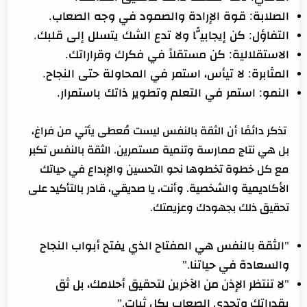
الصلابة:
قوة الإرادة والصمود في وجه الصعاب.
التفاؤل:
كن إيجابيًّا ولا تدع الشك يتسلل إلى قلبك.
الاستقلالية:
كن مستقلاً في فكرك وقراراتك.
المثابرة:
لا تيأس، استمر في المحاولة حتى النجاح.
النمو:
استمر في التعلم وتطوير ذاتك باستمرار.
تذكر دائمًا أن الثقة بالنفس ليست مُعطى يأتي من فراغ،
بل هي نتاج ممارسة وتنمية مستمرين. الثقة بالنفس تكبر
مع كل خطوة تخطوها نحو التحسين والإبداع في حياتك
الأكاديمية والشخصية. وأنت، يا صديقي، قادر بالتأكيد على
تحقيق ذلك بجهودك وعزيمتك.
"الثقة بالنفس هي المفتاح الذي يفتح أبواب النجاح
والسعادة في حياتنا."
"لا تنتظر الإذن من الآخرين لتحقيق أحلامك، بل ثق
بقدراتك وتحدى الصعاب بكل ثبات."