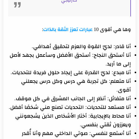
وها هي أقوى 10
عبارات تعزز الثقة بالذات
:
أنا قادر
: لديّ القوة والعزم لتحقيق أهدافي.
أنا أستحق النجاح
: أستحق الأفضل وسأعمل بجهد لأصل
إلى ما أريد.
أنا مبدع
: لديّ القدرة على إيجاد حلول فريدة للتحديات.
أنا متعلم
: كل تجربة هي درس وكل درس يجعلني
أقوى.
أنا متفائل
: أنظر إلى الجانب المشرق في كل موقف.
أنا مستعد للتحديات
: التحديات تصنع مني شخصًا أفضل.
أنا محاط بالإيجابية
: أختار الأشخاص الذين يشجعونني
ويعززون ثقتي بنفسي.
أنا أستمع لنفسي
: صوتي الداخلي مهم وأنا أُقدر