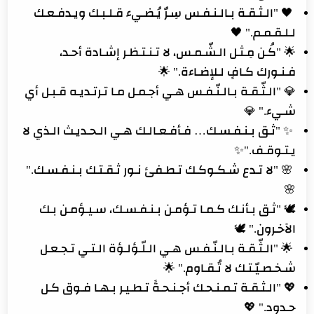
🖤 "الـثـقـة بـالـنـفـس سِـرٌ يُـضـيء قـلـبـك ويـدفـعـك
لـلـقـمـم." 🖤
🌟 "كُـن مِـثـل الـشّـمـس، لا تـنـتـظـر إشـادة أحـد،
فـنـورك كـافٍ لـلإضـاءة." 🌟
💎 "الـثّـقـة بـالـنّـفـس هـي أجـمـل مـا تـرتـديـه قـبـل أي
شـيء." 💎
✨ "ثـق بـنـفـسـك… فـأفـعـالـك هـي الـحـديـث الـذي لا
يـتـوقـف."✨
🌸 "لا تـدع شـكـوكـك تـطـفئ نـور ثـقـتـك بـنـفـسـك."
🌸
🕊 "ثـق بـأنـك كـمـا تـؤمـن بـنـفـسـك، سـيـؤمـن بـك
الآخـرون." 🕊
🌟 "الـثّـقـة بـالـنّـفـس هـي الـلّـؤلـؤة الـتـي تـجـعـل
شـخـصـيّـتـك لا تُـقـاوم." 🌟
💖 "الـثـقـة تـمـنـحـك أجـنـحـةً تـطـيـر بـهـا فـوق كـل
حـدود." 💖