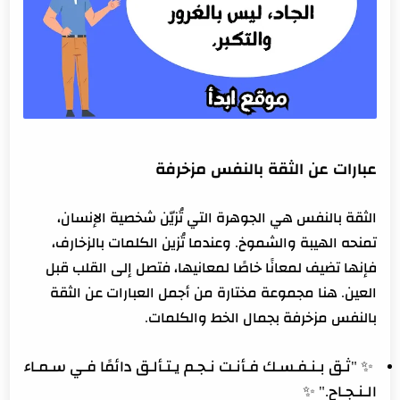
عبارات عن الثقة بالنفس مزخرفة
الثقة بالنفس هي الجوهرة التي تُزيّن شخصية الإنسان،
تمنحه الهيبة والشموخ. وعندما تُزين الكلمات بالزخارف،
فإنها تضيف لمعانًا خاصًا لمعانيها، فتصل إلى القلب قبل
العين. هنا مجموعة مختارة من أجمل العبارات عن الثقة
بالنفس مزخرفة بجمال الخط والكلمات.
✨ "‏ثـق بـنـفـسـك فـأنـت نـجـم يـتـألـق دائمًا فـي سـمـاء
الـنـجـاح." ✨