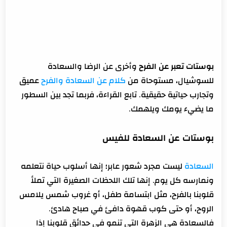
بوستات تعبر عن الفرح
وأخرى عن الرضا والسعادة
للسوشيال، مستوحاة من
كلام عن السعادة والفرح
ع
ميق
وتجارب حياتية حقيقية. تابع القراءة، فربما تجد بين السطور
ما يضيء يومك ويلهمك.
بوستات عن السعادة للفيس
السعادة
ليست مجرد شعور عابر؛ إنها أسلوب حياة نتعلمه
ونمارسه كل يوم. إنها تلك اللحظات الصغيرة التي تملأ
قلوبنا بالفرح، مثل ابتسامة طفل، أو غروب شمس يلامس
الروح، أو حتى كوب قهوة دافئ في صباح هادئ.
فالسعادة هي الزهرة التي تنمو في حدائق قلوبنا إذا