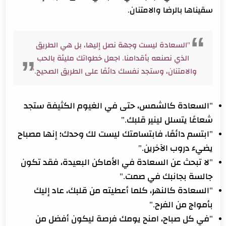
سقيناها بالرضا والامتنان.
"السعادة ليست وجهة نصل إليها، بل هي الطريق
الذي نصنعه بأقدامنا. اجعل خطواتك مليئة بالحب
والامتنان، وستجد نفسك دائمًا على الطريق الصحيح."
"السعادة كالشمس، حتى في الغيوم الكثيفة ستجد
شعاعًا يتسلل لينير قلبك."
"ابتسم دائمًا، فابتسامتك ليست لك وحدك؛ إنها مصباح
يضيء دروب الآخرين."
"لا تبحث عن السعادة في الأماكن البعيدة، فقد تكون
جالسة بجانبك في صمت."
"السعادة كالنهر، كلما أعطيته من قلبك، عاد إليك
بأمواج من الفرح."
"في كل صباح، امنح يومك فرصة ليكون أفضل من