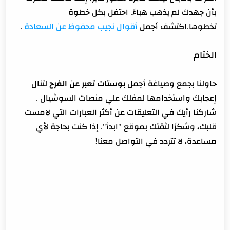
بأن جهدك لم يذهب هباءً. احتفل بكل خطوة
تخطوها.اكتشف أجمل
أقوال نجيب محفوظ عن السعادة
.
الختام
حاولنا بجمع وصياغة أجمل
بوستات تعبر عن الفرح
لتنال
إعجابك واستخدامها لمفلك علي منصات السوشيال .
شاركنا رأيك في التعليقات عن أكثر العبارات التي لامست
قلبك، وشكرًا لثقتك بموقع "ابدأ". إذا كنت بحاجة لأي
مساعدة، لا تتردد في التواصل معنا!