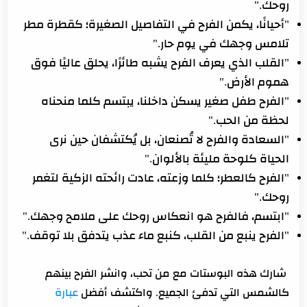
روحك."
"أحيانًا، يكمن الفرح في التفاصيل الصغيرة؛ كقطرة مطر
تلامس وجهك في يوم حار."
"القلب الذي يعرف الفرح يشبه طائرًا، يحلق عاليًا فوق
هموم الأرض."
"الفرح طفل صغير يسكن داخلنا، يبتسم كلما منحناه
لحظة من الحب."
"السعادة والفرح لا تُصنعان، بل يُكتشفان حين نرى
الحياة كلوحة مليئة بالألوان."
"الفرح كالعطر؛ كلما وزعته، عادت رائحته الزكية لتغمر
روحك."
"ابتسم، فالفرح هو انعكاس روحك على ملامح وجهك."
"الفرح ينبع من القلب، كنبع ماء عذب يتدفق بلا توقف."
شارك هذه البوستات مع من تحب، وانشر الفرح بينهم
كالشمس التي تدفئ الجميع. واكتشف أفضل
عبارة