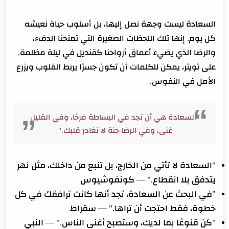
السعادة ليست وجهة نصل إليها، بل أسلوب حياة نعيشه
كل يوم. إنها تلك اللحظات الصغيرة التي تمنحنا الدفء،
والرضا الذي يضيء أعماق أرواحنا كقنديل في ليلة مظلمة.
على تويتر، يمكن للكلمات أن تكون جسرًا يربط القلوب ويزرع
الأمل في النفوس.
"السعادة هي أن تجد في البساطة فرحًا، وفي القليل
غنى، وفي الرضا جنة لا تغادر قلبك."
"السعادة لا تأتي من الخارج، بل تنبع من داخلك، مثل نهر
يتدفق بلا انقطاع." — كونفوشيوس
"في البحث عن السعادة، تجد أنها كانت ترافقك في كل
خطوة، فقط احتجت أن تراها." — سقراط
"كن قنوعًا بما لديك، وستصبح أغنى الناس." — النبي