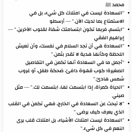
محمد ﷺ
"السعادة ليست في امتلاك كل شيء، بل في
الاستمتاع بما لديك الآن." — أرسطو
"ابتسم، فربما تكون ابتسامتك شفاءً لقلوب الآخرين." —
إبراهيم الفقي
"السعادة هي أن تجد السلام في نفسك، وأن تعيش
اللحظة وكأنها هدية لا تقدر بثمن."
"أجمل ما في السعادة أنها تكمن في التفاصيل
الصغيرة؛ كوب قهوة دافئ، ضحكة طفل، أو غروب
شمس هادئ."
"الحياة كمرآة، إذا ابتسمت لها، ابتسمت لك." — مثل
صيني
"لا تبحث عن السعادة في الخارج، فهي تكمن في القلب
الذي يعرف كيف يرضى."
"السعادة ليست امتلاك الأشياء، بل امتلاك قلب يرى
النعم في كل شيء."