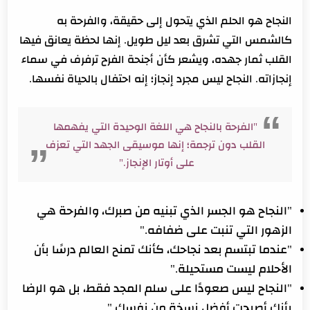
النجاح هو الحلم الذي يتحول إلى حقيقة، والفرحة به
كالشمس التي تشرق بعد ليل طويل. إنها لحظة يعانق فيها
القلب ثمار جهده، ويشعر كأن أجنحة الفرح ترفرف في سماء
إنجازاته. النجاح ليس مجرد إنجاز؛ إنه احتفال بالحياة نفسها.
"الفرحة بالنجاح هي اللغة الوحيدة التي يفهمها
القلب دون ترجمة؛ إنها موسيقى الجهد التي تعزف
على أوتار الإنجاز."
"النجاح هو الجسر الذي تبنيه من صبرك، والفرحة هي
الزهور التي تنبت على ضفافه."
"عندما تبتسم بعد نجاحك، كأنك تمنح العالم درسًا بأن
الأحلام ليست مستحيلة."
"النجاح ليس صعودًا على سلم المجد فقط، بل هو الرضا
بأنك أصبحت أفضل نسخة من نفسك."