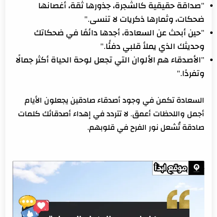
"صداقة حقيقية كالشجرة، جذورها ثقة، أغصانها
ضحكات، وثمارها ذكريات لا تنسى."
"حين أبحث عن السعادة، أجدها دائمًا في ضحكاتك
وحديثك الذي يملأ قلبي دفئًا."
"الأصدقاء هم الألوان التي تجعل لوحة الحياة أكثر جمالًا
وتفردًا."
السعادة تكمن في وجود أصدقاء صادقين يجعلون الأيام
أجمل واللحظات أعمق. لا تتردد في إهداء أصدقائك كلمات
صادقة تُشعل نور الفرح في قلوبهم.