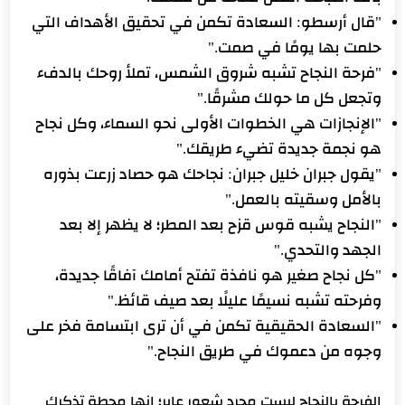
"قال أرسطو: السعادة تكمن في تحقيق الأهداف التي
حلمت بها يومًا في صمت."
"فرحة النجاح تشبه شروق الشمس، تملأ روحك بالدفء
وتجعل كل ما حولك مشرقًا."
"الإنجازات هي الخطوات الأولى نحو السماء، وكل نجاح
هو نجمة جديدة تضيء طريقك."
"يقول جبران خليل جبران: نجاحك هو حصاد زرعت بذوره
بالأمل وسقيته بالعمل."
"النجاح يشبه قوس قزح بعد المطر؛ لا يظهر إلا بعد
الجهد والتحدي."
"كل نجاح صغير هو نافذة تفتح أمامك آفاقًا جديدة،
وفرحته تشبه نسيمًا عليلًا بعد صيف قائظ."
"السعادة الحقيقية تكمن في أن ترى ابتسامة فخر على
وجوه من دعموك في طريق النجاح."
الفرحة بالنجاح ليست مجرد شعور عابر؛ إنها محطة تذكرك