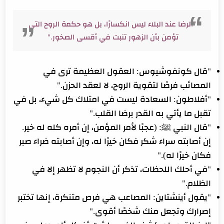
"الرضا عند البلاء ليس انكسارًا، بل هو حكمة الروح التي
تؤمن بأن الزهور تنبت في أقسى الصخور."
"قال كونفوشيوس: العقول العظيمة ترى في
المصائب فرصًا لتقوية الروح، لا لعقد الحزن."
"أفلاطون: السعادة ليست في امتلاك كل شيء، بل في
تقبل ما يأتي به القدر برضا القلب."
"قال النبي ﷺ: (عجبًا لأمر المؤمن، إن أمره كله له خير.
إن أصابته سراء شكر فكان خيرًا له، وإن أصابته ضراء صبر
فكان خيرًا له)."
"في أحلك اللحظات، تذكر أن النجوم لا تظهر إلا في
الظلام."
"يقول أينشتاين: المصاعب هي فرص متنكرة، إنها تختبر
إصرارك وتجعل منك شخصًا أقوى."