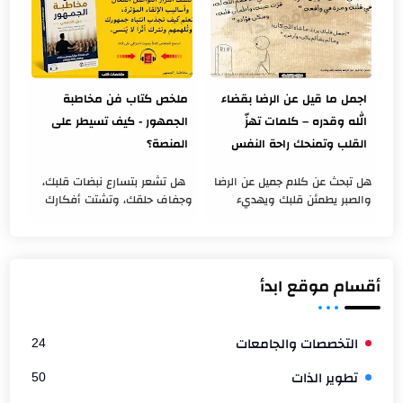
والسهول...
اجمل ما قيل عن الرضا بقضاء
ملخص كتاب فن مخاطبة
الله وقدره – كلمات تهزّ
الجمهور - كيف تسيطر على
القلب وتمنحك راحة النفس
المنصة؟
هل تبحث عن كلام جميل عن الرضا
هل تشعر بتسارع نبضات قلبك،
والصبر يطمئن قلبك ويهديء
وجفاف حلقك، وتشتت أفكارك
روحك؟ هل مررت بموقف صعب
بمجرد أن يطلب منك الحديث أمام
وشعرت بحاجة إلى كلمات تعيد
مجموعة من الناس؟ هل تخشى
إليك الإيمان والثبات؟ إن الرضا
أن تفقد هيبتك أو أن تخرج
بق...
كلماتك...
أقسام موقع ابدأ
التخصصات والجامعات
24
تطوير الذات
50