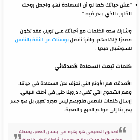
"عش حياتك كما لو أن السعادة نهر، واجعل روحك
القارب الذي يبحر فيه."
وشارك هذه الكلمات مع أحبائك على تويتر، فقد تكون
مصدرًا لإلهامهم. واقرأ أفضل
بوستات عن الثقة بالنفس
للسوشيال ميديا .
كلمات تبعث السعادة لأصدقائي
الأصدقاء هم الأوتار التي تعزف لحن السعادة في حياتنا،
وهم الشموع التي تضيء دروبنا حتى في أحلك الليالي.
إرسال كلمات تلامس قلوبهم ليس مجرد تعبير، بل هو جسر
يعبر بنا إلى عوالم الفرح والمحبة.
"الصديق الحقيقي هو زهرة في بستان العمر، يمنحك
عطره كلما مررت بجانبه، ويجعل أيامك تنبض بالحياة."