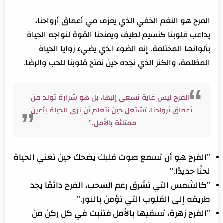
الفرح هو النغم الخفي الذي يعزف في أعماق أرواحنا،
يداعب قلوبنا كنسيم لطيف ويمنحنا القوة لنواجه الحياة
بألوانها المختلفة. إنه الضوء الذي يضيء زوايا الحياة
المظلمة، والكنز الذي نجده حين نفتح قلوبنا للحب والرضا.
"الفرح ليس غاية نسعى إليها، بل هو شرارة تولد من
أعماق أرواحنا، تشتعل حين نتعلم أن نرى الحياة بأعين
ممتلئة بالأمل."
"الفرح هو أن تسمع صوت قلبك يضحك حين تغني الحياة
لحنًا جديدًا."
"كالشمس التي تشرق رغم السحب، الفرح دائمًا يجد
طريقه إلى القلوب التي تؤمن بالنور."
"الفرح زهرة، تسقيها بالأمل فتنبت في كل ركن من