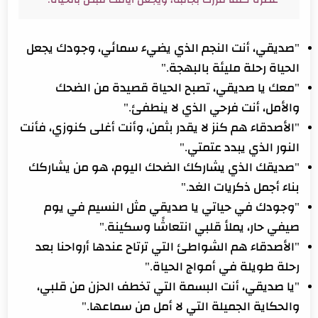
"صديقي، أنت النجم الذي يضيء سمائي، وجودك يجعل
الحياة رحلة مليئة بالبهجة."
"معك يا صديقي، تصبح الحياة قصيدة من الضحك
والأمل، أنت فرحي الذي لا ينطفئ."
"الأصدقاء هم كنز لا يقدر بثمن، وأنت أغلى كنوزي، فأنت
النور الذي يبدد عتمتي."
"صديقك الذي يشاركك الضحك اليوم، هو من يشاركك
بناء أجمل ذكريات الغد."
"وجودك في حياتي يا صديقي مثل النسيم في يوم
صيفي حار، يملأ قلبي انتعاشًا وسكينة."
"الأصدقاء هم الشواطئ التي ترتاح عندها أرواحنا بعد
رحلة طويلة في أمواج الحياة."
"يا صديقي، أنت البسمة التي تخطف الحزن من قلبي،
والحكاية الجميلة التي لا أمل من سماعها."