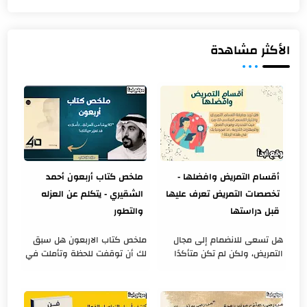
الأكثر مشاهدة
أقسام التمريض وافضلها -
ملخص كتاب أربعون أحمد
تخصصات التمريض تعرف عليها
الشقيري - يتكلم عن العزله
قبل دراستها
والتطور
هل تسعى للانضمام إلى مجال
ملخص كتاب الاربعون هل سبق
التمريض، ولكن لم تكن متأكدًا
لك أن توقفت للحظة وتأملت في
من التخصص الذي يناسبك؟ هل
حياتك؟ هل شعرت بالحاجة إلى
ترغب في معرفة أقسام التمريض
عزلة لاكتشاف ذاتك وتحسينها؟
وافضلها من حيث الصعوبة
في كتاب أربعون ، يأخذنا أحمد ...