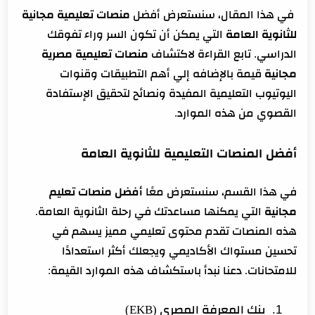
في هذا المقال، سنستعرض أفضل
منصات تعليمية مجانية
عيوب منصة حصص مصر
للثانوية العامة
التي يمكن أن تكون السر وراء تفوقك
منصة أبواب
الدراسي. تابع القراءة لاكتشاف
منصات تعليمية مصرية
محتوى منصة أبواب
مجانية
قيمة بالإضافه إلي أهم التطبيقات وقنوات
فوائد منصة أبواب
اليوتيوب التعليمية المفيدة ونصائح لتحقيق الإستفادة
عيوب منصة أبواب
القصوي من هذه الموارد.
موقع الخطة التعليمي
أفضل المنصات التعليمية للثانوية العامة
محتوى موقع الخطة التعليمي:
فوائد موقع الخطة التعليمي
في هذا القسم، سنستعرض معًا
أفضل م
نصات تعليم
منصة معلمك
مجانية
التي يمكنها مساعدتك في رحلة الثانوية العامة.
محتوى منصة معلمك
هذه المنصات تقدم محتوى تعليمي مميز يسهم في
فوائد منصة معلمك
تحسين مستواك الأكاديمي ويجعلك أكثر استعدادًا
عيوب منصة معلمك
للامتحانات. دعنا نبدأ باستكشاف هذه الموارد القيمة:
كيفية استخدام المنصات التعليمية للثانوية العامة
بنك المعرفة المصري (EKB)
أهم التطبيقات التعليمية لطلاب الثانوية