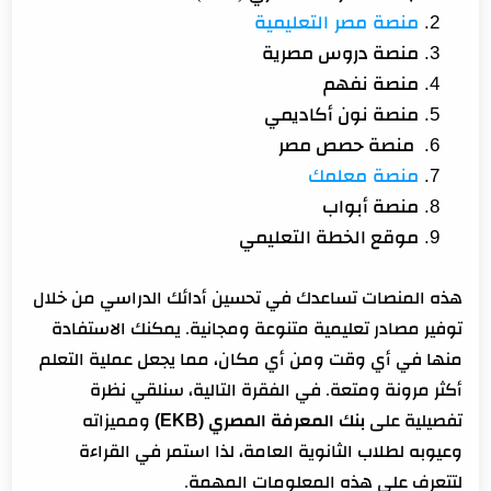
منصة مصر التعليمية
تطبيق My Study Life
منصة دروس مصرية
برنامج اشطر
منصة نفهم
تطبيق Self-Control for Study
منصة نون أكاديمي
تطبيق SpinMe Alarm Clock
منصة حصص مصر
أفضل قنوات اليوتيوب التعليمية للثانوية العامة
منصة معلمك
منصة أبواب
قناة مدرستنا
موقع الخطة التعليمي
قناة مستر محمد علي
قناة الأسطورة التعليمية
هذه المنصات تساعدك في تحسين أدائك الدراسي من خلال
نصائح للمذاكرة الإلكترونية
توفير مصادر تعليمية متنوعة ومجانية. يمكنك الاستفادة
أسئلة شائعة حول منصات تعليمية مجانية للثانوية العامة
منها في أي وقت ومن أي مكان، مما يجعل عملية التعلم
ما هي أفضل المنصات التعليمية المجانية؟
أكثر مرونة ومتعة. في الفقرة التالية، سنلقي نظرة
كم سعر اشتراك حصص مصر 2024؟
تفصيلية على
بنك المعرفة المصري (EKB)
ومميزاته
وعيوبه لطلاب الثانوية العامة، لذا استمر في القراءة
ما هي المنصات التعليمية التابعة لوزارة التربية والتعليم؟
لتتعرف على هذه المعلومات المهمة.
ازاي اشترك في المنصات التعليمية؟