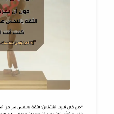
"حين قال ألبرت آينشتاين: الثقة بالنفس سر من أسر