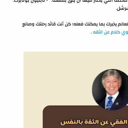
لحظة التي يختار فيها أن يثق بنفسه." - نابليون بونابرت.
تشرشل.
لعالم يخبرك بما يمكنك فعله؛ كن أنت قائد رحلتك وصانع
ي كلام عن الثقه
.