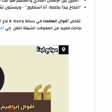
"الفرق بين الإنسان العادي والعظيم هو تلك ال
"النجاح يبدأ بكلمة: أنا أستطيع." - وينستون 
تتلخص
أقوال العظماء
في رسالة واحدة: لا تدع ا
نجاحك.للمزيد من المقولات الشيقة انتقل إلي
أقو