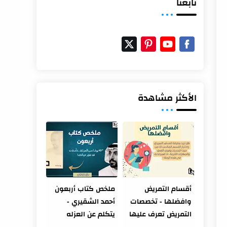
تابعنا
الأكثر مشاهدة
أقسام التمريض
ملخص كتاب أربعون
وافضلها - تخصصات
أحمد الشقيري -
التمريض تعرف عليها
يتكلم عن العزله
قبل دراستها
والتطور