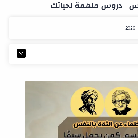
فس - دروس ملهمة لحياتك
وقوية
ترجمة