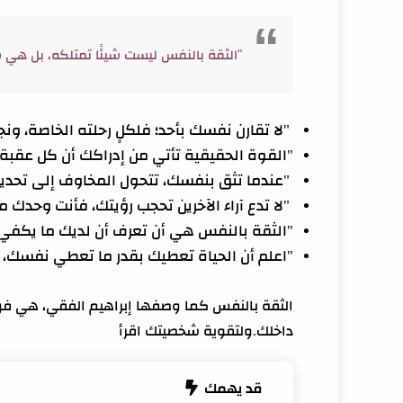
"الثقة بالنفس ليست شيئًا تمتلكه، بل هي ش
"لا تقارن نفسك بأحد؛ فلكلٍ رحلته الخاصة، و
"القوة الحقيقية تأتي من إدراكك أن كل عق
"عندما تثق بنفسك، تتحول المخاوف إلى تحديات
"لا تدع آراء الآخرين تحجب رؤيتك، فأنت وحدك 
"الثقة بالنفس هي أن تعرف أن لديك ما يكفي 
"اعلم أن الحياة تعطيك بقدر ما تعطي نفسك،
الثقة بالنفس كما وصفها إبراهيم الفقي، هي فن 
داخلك.ولتقوية شخصيتك اقرأ
قد يهمك