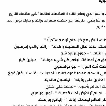
وية
والسر الذي يصنع القادة العظماء. لطالما ألقى عظماء التاريخ
راسًا يضيء طريقنا. بين
حكمة سقراط
وإلهام مارك توين، نجد
ز عظيم.
خلك، تنبض مع كل حلمٍ تراه مستحيلًا."
امك، بلاها تظل السفينة راكدة." – رالف والدو إمرسون
الثبات." – جورج برنارد شو
دفق من أعماقك ليغمر كل شيء حولك." – هيلين كيلر
كنت أنت النور." – ليو تولستوي
في السماء مهما غمره ظلام التحديات." –فنسنت فان غوخ
الآخرين على رؤيته" - نيلسون مانديلا.
 العالم بأسره." - محمد علي كلاي.
لو لم تر الأرض تحت قدميك." - أوبرا وينفري.
 العالم ليمنحك إياها." - إليانور روزفلت.