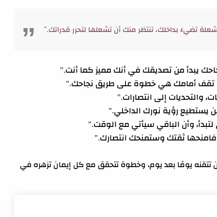
علة تضيء بداخلك، تنتظر منك أن تشعلها لتحرر قدراتك."
نجاحك يبدأ من تصديقك في أنك مميز كما أنت."
بة تقف أمامك هي خطوة على طريق نجاحك."
، والتحديات إلى انتصارات."
من يستطيع رؤية نورك الداخلي."
لتبدأ، وأن الباقي سيأتي مع الوقت."
 فامنحها ثقتك وستمنحك انتصارك."
تتقنه يومًا بعد يوم، وخطوة تتحقق مع كل إيمان تزهره في