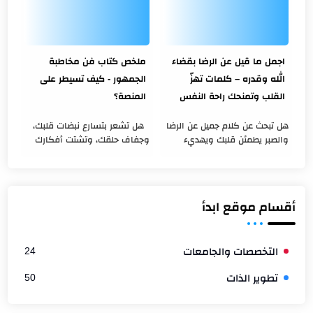
اجمل ما قيل عن الرضا بقضاء
ملخص كتاب فن مخاطبة
الله وقدره – كلمات تهزّ
الجمهور - كيف تسيطر على
القلب وتمنحك راحة النفس
المنصة؟
هل تبحث عن كلام جميل عن الرضا
هل تشعر بتسارع نبضات قلبك،
والصبر يطمئن قلبك ويهديء
وجفاف حلقك، وتشتت أفكارك
روحك؟ هل مررت بموقف صعب
بمجرد أن يطلب منك الحديث أمام
وشعرت بحاجة إلى كلمات تعيد
مجموعة من الناس؟ هل تخشى
إليك الإيمان والثبات؟ إن الرضا
أن تفقد هيبتك أو أن تخرج
بق...
كلماتك...
أقسام موقع ابدأ
التخصصات والجامعات
24
تطوير الذات
50