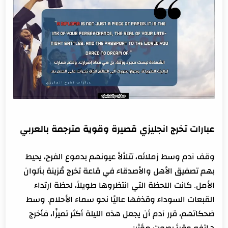
أقوى عبارة إنجلش للاحتفال بالتخرج
عبارات تخرج انجليزي قصيرة وقوية مترجمة بالعربي
وقف آدم وسط زملائه، تتلألأ عيونهم بدموع الفرح، يحيط
بهم تصفيق الأهل والأصدقاء في قاعة تخرج مُزينة بألوان
الأمل. كانت اللحظة التي انتظروها طويلاً، لحظة ارتداء
القبعات السوداء وقذفها عاليًا نحو سماء الأحلام. وسط
ضحكاتهم، قرر آدم أن يجعل هذه الليلة أكثر تميزًا، فأخرج
هاتفه وقرأ بصوت مؤثر: