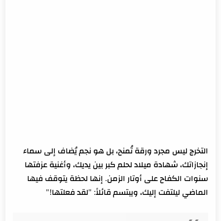
التخرج ليس مجرد ورقة تُمنح، بل هو نجم يُضاف إلى سماء
إنجازاتك، شهادة ميلاد لحلم كبر بين يديك، وأغنية عزفتها
سنوات الكفاح على أوتار الزمن. إنها لحظة يتوقف فيها
الماضي ليلتفت إليك، ويبتسم قائلاً: "لقد فعلتها!"