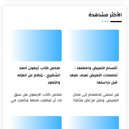
الأكثر مشاهدة
أقسام التمريض وافضلها -
ملخص كتاب أربعون أحمد
تخصصات التمريض تعرف عليها
الشقيري - يتكلم عن العزله
قبل دراستها
والتطور
هل تسعى للانضمام إلى مجال
ملخص كتاب الاربعون هل سبق
التمريض، ولكن لم تكن متأكدًا
لك أن توقفت للحظة وتأملت في
من التخصص الذي يناسبك؟ هل
حياتك؟ هل شعرت بالحاجة إلى
ترغب في معرفة أقسام التمريض
عزلة لاكتشاف ذاتك وتحسينها؟
وافضلها من حيث الصعوبة
في كتاب أربعون ، يأخذنا أحمد ...
والسهول...